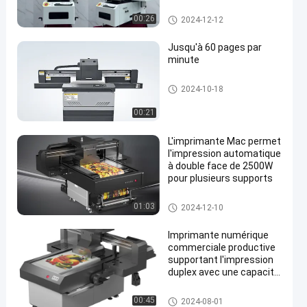
d'impression duplex
imprimante numérique comm
00:26
2024-12-12
erciale
Jusqu'à 60 pages par
minute
imprimante numérique comm
2024-10-18
erciale
00:21
L'imprimante Mac permet
l'impression automatique
à double face de 2500W
pour plusieurs supports
imprimante numérique comm
01:03
2024-12-10
erciale
Imprimante numérique
commerciale productive
supportant l'impression
duplex avec une capacité
standard de 550 feuilles
imprimante numérique comm
00:45
2024-08-01