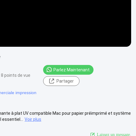
e
Parlez Maintenant.
18 points de vue
Partager
rciale impression
mante à plat UV compatible Mac pour papier préimprimé et système
essentiel...
Voir plus
Laissez un message.