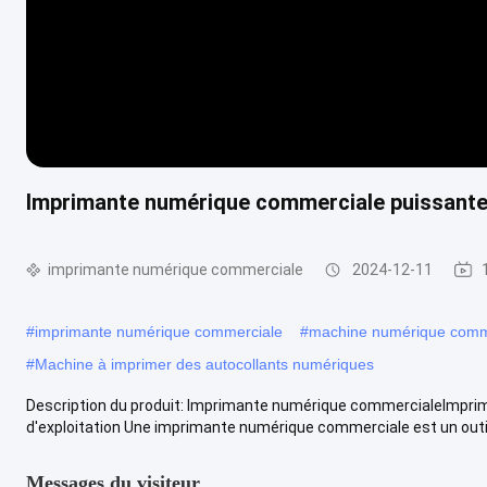
Imprimante numérique commerciale puissant
imprimante numérique commerciale
2024-12-11
#
imprimante numérique commerciale
#
machine numérique comme
#
Machine à imprimer des autocollants numériques
Description du produit: Imprimante numérique commercialeImpri
d'exploitation Une imprimante numérique commerciale est un outil 
Messages du visiteur