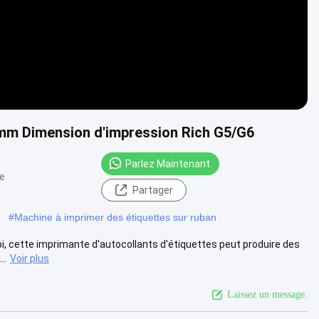
 mm Dimension d'impression Rich G5/G6
Parlez Maintenant.
ue
Partager
#
Machine à imprimer des étiquettes sur ruban
pi, cette imprimante d'autocollants d'étiquettes peut produire des
..
Voir plus
Laissez un message.