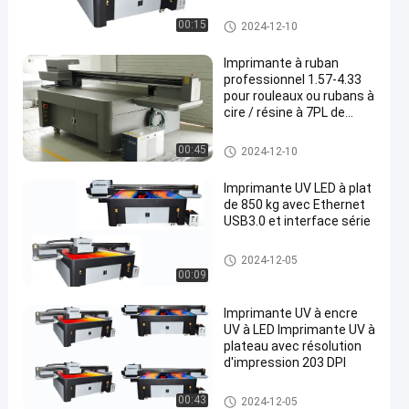
étiquettes et les billets
imprimante de ruban
00:15
2024-12-10
Imprimante à ruban
professionnel 1.57-4.33
pour rouleaux ou rubans à
cire / résine à 7PL de
précision et
imprimante de ruban
00:45
2024-12-10
Imprimante UV LED à plat
de 850 kg avec Ethernet
USB3.0 et interface série
imprimante de ruban
2024-12-05
00:09
Imprimante UV à encre
UV à LED Imprimante UV à
plateau avec résolution
d'impression 203 DPI
imprimante de ruban
00:43
2024-12-05