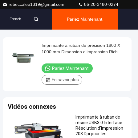
rebeccalee1319@gmail.com
86-20-3480-0274
Parlez Maintenant.
French
Imprimante à ruban de précision 1800 X
1000 mm Dimension d'impression Rich
G5/G6
Parlez Maintenant.
En savoir plus
Vidéos connexes
Imprimante à ruban de
résine USB3.0 Interface
Résolution d'impression
203 Dpi pour les