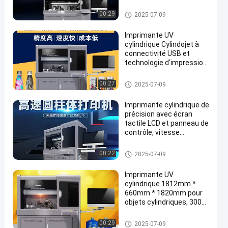
Imprimante UV à cylindre
00:29
2025-07-09
Imprimante UV
cylindrique Cylindojet à
connectivité USB et
technologie d'impression
UV
Imprimante UV à cylindre
00:27
2025-07-09
Imprimante cylindrique de
précision avec écran
tactile LCD et panneau de
contrôle, vitesse
d'impression allant
jusqu'à 60 objets par
Imprimante UV à cylindre
00:22
2025-07-09
heure
Imprimante UV
cylindrique 1812mm *
660mm * 1820mm pour
objets cylindriques, 300
kg, interface
d'impression USB 3.0
Imprimante UV à cylindre
00:29
2025-07-09