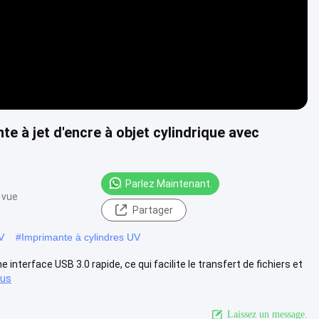
e à jet d'encre à objet cylindrique avec
Parlez Maintenant.
 vue
Partager
V
#
Imprimante à cylindres UV
 interface USB 3.0 rapide, ce qui facilite le transfert de fichiers et
lus
Laissez un message.