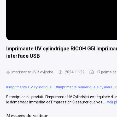
Imprimante UV cylindrique RICOH G5I Imprimant
interface USB
Imprimante UV à cylindre
2024-11-22
17 points de
#
imprimante UV cylindrique
#
Imprimante numérique à cylindre U
Description du produit: L'imprimante UV Cylindojet est équipée d'une
le démarrage immédiat de l'impression.S'assurer que vos ...
Voir p
Messages du visiteur