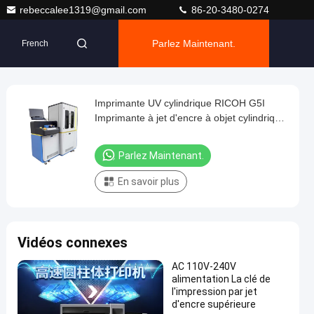
rebeccalee1319@gmail.com
86-20-3480-0274
Parlez Maintenant.
French
Imprimante UV cylindrique RICOH G5I
Imprimante à jet d'encre à objet cylindrique
avec interface USB
Parlez Maintenant.
En savoir plus
Vidéos connexes
AC 110V-240V
alimentation La clé de
l'impression par jet
d'encre supérieure