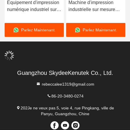
Équipement d'impression
Machine d'impression
numérique industriel sur
industrielle sur mesure
mesure Objets de petite
450 kg machine
taille
d'impression d'étiquettes
Parlez Maintenant.
Parlez Maintenant.
UV à encre
Guangzhou SkydeeKenutek Co., Ltd.
rebeccalee1319@gmail.com
86-20-3480-0274
202Je ne veux pas.5, voie 4, rue Pingkang, ville de
Panyu, Guangzhou, Chine