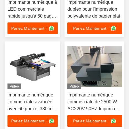
Imprimante numérique à
Imprimante numérique
LED commerciale
duplex pour l'impression
rapide jusqu'à 60 pages
polyvalente de papier plat
par minute et compatible
Parlez Maintenant. '
Parlez Maintenant. '
avec Windows Mac
Vidéo
Vidéo
Imprimante numérique
Imprimante numérique
commerciale avancée
commerciale de 2500 W
avec 60 ppm et 380 mm
AC220V 50HZ Imprimante
d'ascenseur de
numérique professionnelle
Parlez Maintenant. '
Parlez Maintenant. '
plateforme d'impression