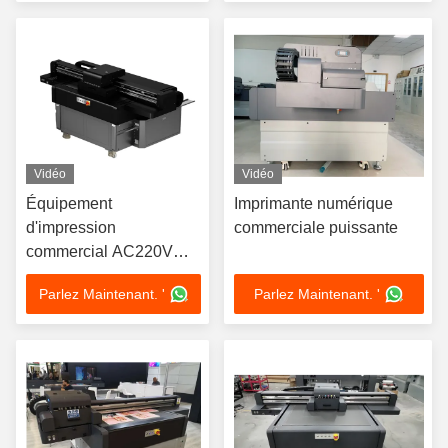
Vidéo
Vidéo
Équipement
Imprimante numérique
d'impression
commerciale puissante
commercial AC220V
50HZ Imprimante à plat
Parlez Maintenant. '
Parlez Maintenant. '
UV numérique
puissante