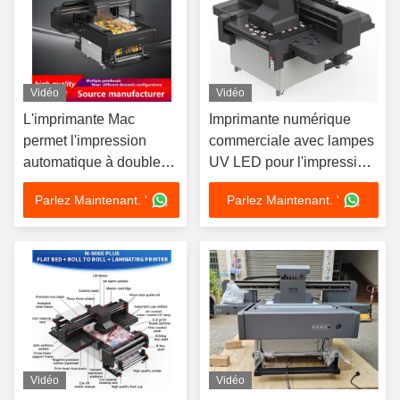
Vidéo
Vidéo
L'imprimante Mac
Imprimante numérique
permet l'impression
commerciale avec lampes
automatique à double
UV LED pour l'impression
face de 2500W pour
TIFF/JPG/EPS/PDF/BMP
Parlez Maintenant. '
Parlez Maintenant. '
plusieurs supports
Vidéo
Vidéo