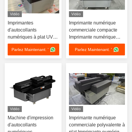
Vidéo
Vidéo
Imprimantes
Imprimante numérique
d'autocollants
commerciale compacte
numériques à plat UV
Imprimante numérique
AC220V
sans fil à haute résolution
Parlez Maintenant. '
Parlez Maintenant. '
Vidéo
Vidéo
Machine d'impression
Imprimante numérique
d'autocollants
commerciale polyvalente à
numériques
plat Imprimante numérique