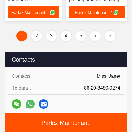
commerciaux de 2500
d'étiquettes UV
Parlez Maintenant. '
Parlez Maintenant. '
W
1
2
3
4
5
Contacts
Contacts:
Miss. Janet
Télégramme:
86-20-3480-0274
Parlez Maintenant.