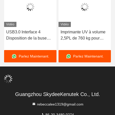
Vidéo
Vidéo
USB3.0 Interface 4
Imprimante UV à volume
Disposition de la buse
2,5PL de 760 kg pour
Imprimante UV Cylindre
l'impression en volume
pour l'impression de
Parlez Maintenant.
Parlez Maintenant.
cylindres
Guangzhou SkydeeKenutek Co., Ltd.
rebeccalee1319@gmail.com
86-20-3480-0274