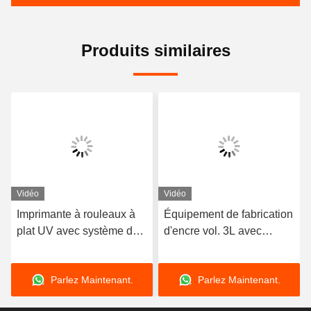
Produits similaires
Vidéo
Vidéo
Imprimante à rouleaux à
Équipement de fabrication
plat UV avec système de
d'encre vol. 3L avec
durcissement à LED pour
logiciel de décapage de
l'impression multicolore
photoprint
Parlez Maintenant.
Parlez Maintenant.