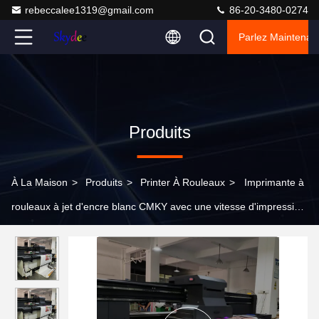
rebeccalee1319@gmail.com
86-20-3480-0274
Parlez Maintenant
Produits
À La Maison
>
Produits
>
Printer À Rouleaux
>
Imprimante à
rouleaux à jet d'encre blanc CMKY avec une vitesse d'impression
allant jusqu'à 200 m2