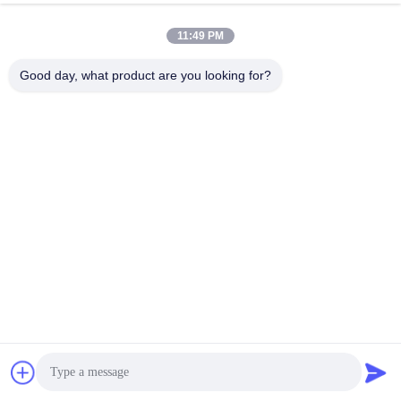
Installation et formation sur place pour assurer une
installation correcte de l'imprimante et une formation complète
11:49 PM
du personnel pour un fonctionnement optimal
Good day, what product are you looking for?
Assistance technique à distance pour résoudre rapidement
tout problème rencontré lors de l'utilisation de l'imprimante
Assurez-vous de la longévité et des performances
optimales de votre imprimante grâce à nos services
d'entretien et de réparation réguliers.
Libérez votre créativité grâce à notre vaste sélection de
matériaux et fournitures d'impression de premier ordre.
Nos plans de services sur mesure sont conçus pour
répondre parfaitement à vos besoins uniques et à vos
considérations financières, vous offrant une flexibilité et une
valeur inégalées
Questions fréquentes
Q: Quel est le nom de la marque de l'imprimante UV?