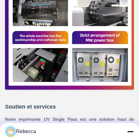
Soutien et services
Notre imprimante UV Single Pass est une solution haut de
gamme conçue pour les entreprises qui exigent une impression
Rebecca
rapide et fiable.