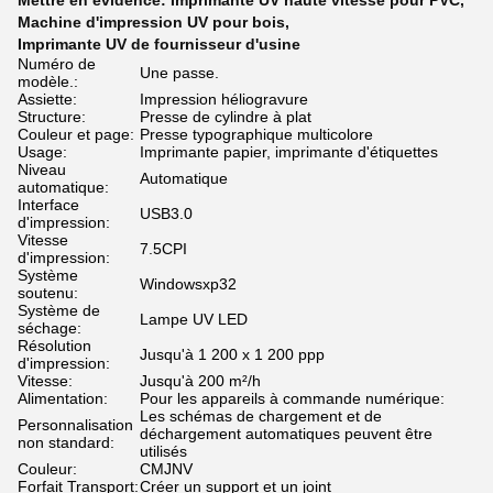
Mettre en évidence:
Imprimante UV haute vitesse pour PVC
,
Machine d'impression UV pour bois
,
Imprimante UV de fournisseur d'usine
Numéro de
Une passe.
modèle.:
Assiette:
Impression héliogravure
Structure:
Presse de cylindre à plat
Couleur et page:
Presse typographique multicolore
Usage:
Imprimante papier, imprimante d'étiquettes
Niveau
Automatique
automatique:
Interface
USB3.0
d'impression:
Vitesse
7.5CPI
d'impression:
Système
Windowsxp32
soutenu:
Système de
Lampe UV LED
séchage:
Résolution
Jusqu'à 1 200 x 1 200 ppp
d'impression:
Vitesse:
Jusqu'à 200 m²/h
Alimentation:
Pour les appareils à commande numérique:
Les schémas de chargement et de
Personnalisation
déchargement automatiques peuvent être
non standard:
utilisés
Couleur:
CMJNV
Forfait Transport:
Créer un support et un joint