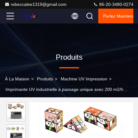
rebeccalee1319@gmail.com
86-20-3480-0274
Parlez Maintenant
Produits
À La Maison
>
Produits
>
Machine UV Impression
>
Imprimante UV industrielle à passage unique avec 200 m2/h
Vitesse d'impression 1200 X 1200 Dpi Résolution et système de
séchage à lampe UV LED