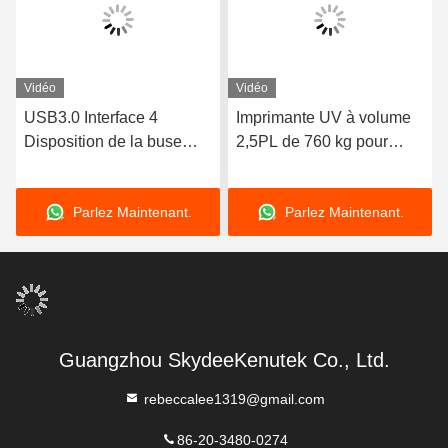
Vidéo
Vidéo
USB3.0 Interface 4
Imprimante UV à volume
Disposition de la buse
2,5PL de 760 kg pour
Imprimante UV Cylindre
l'impression en volume
pour l'impression de
Parlez Maintenant.
Parlez Maintenant.
cylindres
Guangzhou SkydeeKenutek Co., Ltd.
rebeccalee1319@gmail.com
86-20-3480-0274