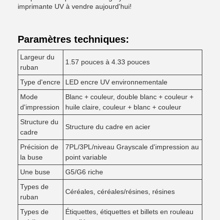
imprimante UV à vendre aujourd'hui!
Paramètres techniques:
Largeur du
1.57 pouces à 4.33 pouces
ruban
Type d'encre
LED encre UV environnementale
Mode
Blanc + couleur, double blanc + couleur +
d'impression
huile claire, couleur + blanc + couleur
Structure du
Structure du cadre en acier
cadre
Précision de
7PL/3PL/niveau Grayscale d'impression au
la buse
point variable
Une buse
G5/G6 riche
Types de
Céréales, céréales/résines, résines
ruban
Types de
Étiquettes, étiquettes et billets en rouleau