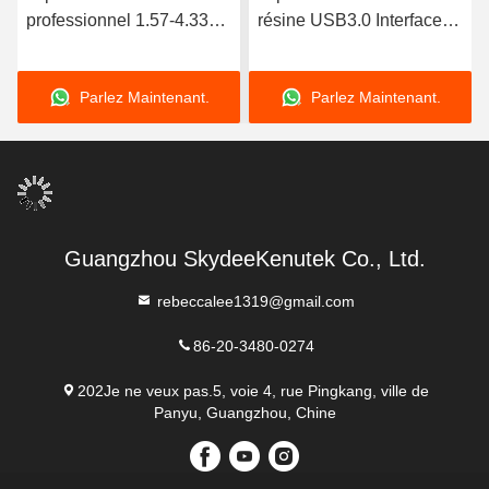
professionnel 1.57-4.33
résine USB3.0 Interface
pour rouleaux ou rubans à
Résolution d'impression
cire / résine à 7PL de
203 Dpi pour les
Parlez Maintenant.
Parlez Maintenant.
précision et
étiquettes et les billets
Guangzhou SkydeeKenutek Co., Ltd.
rebeccalee1319@gmail.com
86-20-3480-0274
202Je ne veux pas.5, voie 4, rue Pingkang, ville de
Panyu, Guangzhou, Chine